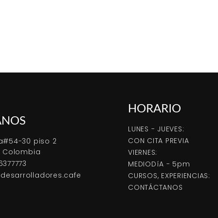
HORARIO
ANOS
LUNES - JUEVES:
CON CITA PREVIA
a#54-30 piso 2
, Colombia
VIERNES:
6377773
MEDIODíA - 5pm
esarrolladores.cafe
CURSOS, EXPERIENCIAS:
CONTÁCTANOS