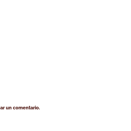
o tostar café
Cursos
Café verde
Servicio tost
ar un comentario.