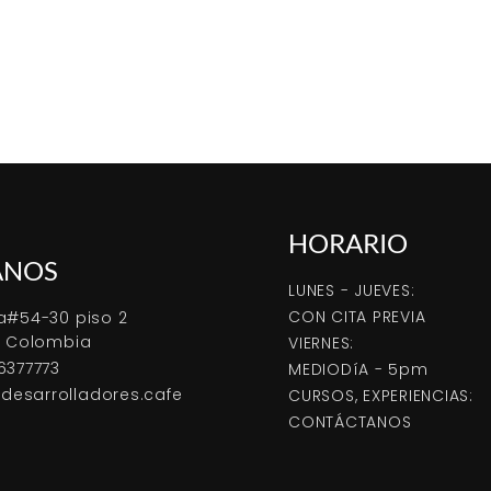
HORARIO
ANOS
LUNES - JUEVES:
CON CITA PREVIA
a#54-30 piso 2
, Colombia
VIERNES:
6377773
MEDIODíA - 5pm
esarrolladores.cafe
CURSOS, EXPERIENCIAS:
CONTÁCTANOS