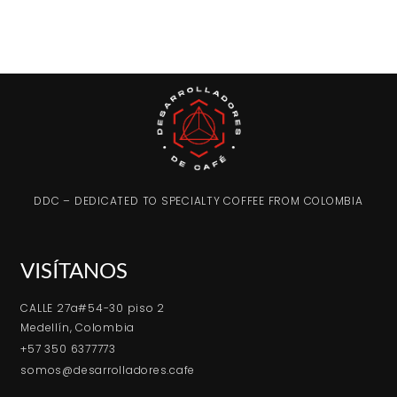
DDC – DEDICATED TO SPECIALTY COFFEE FROM COLOMBIA
VISÍTANOS
CALLE 27a#54-30 piso 2
Medellín, Colombia
+57 350 6377773
somos@desarrolladores.cafe