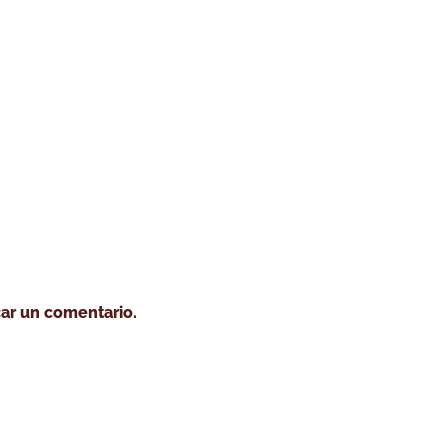
o tostar café
Cursos
Café verde
Servicio tost
ar un comentario.