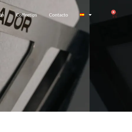
0
ión
Coffeetips
Contacto