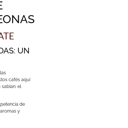
E
EONAS
ATE
DAS: UN
las
tos cafés aquí
sabían: el
mpetencia de
e aromas y