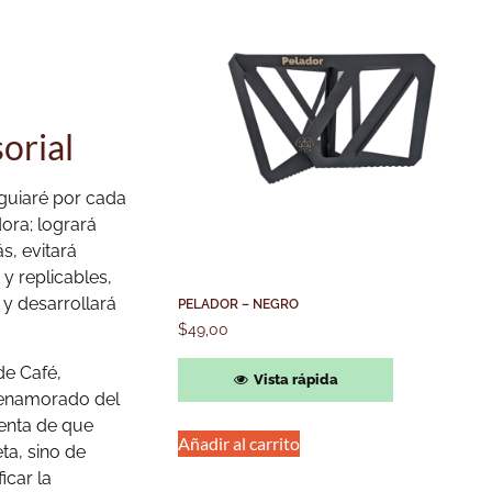
orial
 guiaré por cada
dora; logrará
s, evitará
y replicables,
 y desarrollará
PELADOR – NEGRO
$
49,00
de Café,
Vista rápida
, enamorado del
uenta de que
Añadir al carrito
ta, sino de
icar la