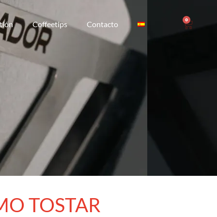
0
tión
Coffeetips
Contacto
ÓMO TOSTAR