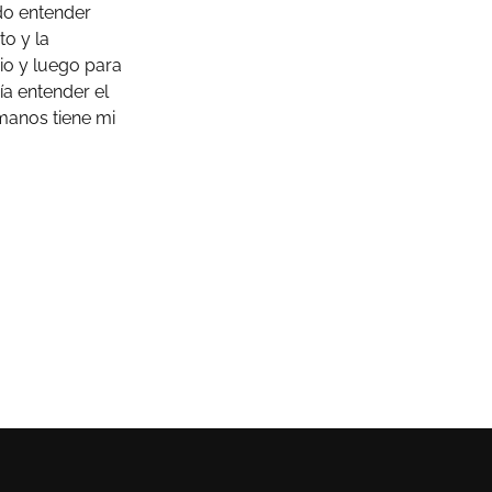
do entender
o y la
cio y luego para
ía entender el
manos tiene mi