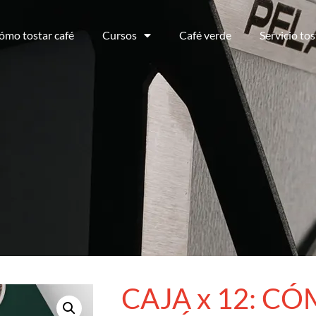
ómo tostar café
Cursos
Café verde
Servicio tos
CAJA x 12: C