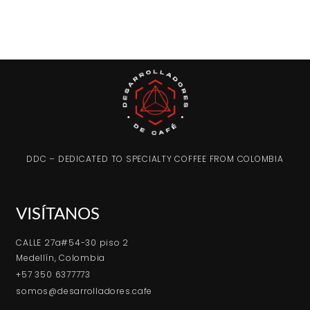
DDC – DEDICATED TO SPECIALTY COFFEE FROM COLOMBIA
VISÍTANOS
CALLE 27a#54-30 piso 2
Medellín, Colombia
+57 350 6377773
somos@desarrolladores.cafe