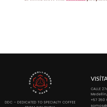
VISÍT
CALLE 27
Medellín
+57 350 
DDC – DEDICATED TO SPECIALTY COFFEE
somos@d