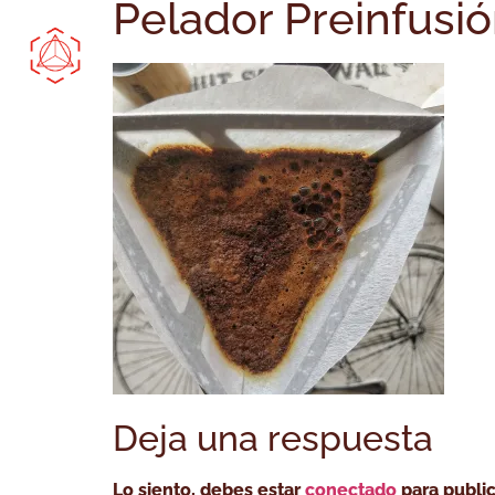
Pelador Preinfusió
Comprar Online
Bootcamp
Cóm
Deja una respuesta
Lo siento, debes estar
conectado
para public