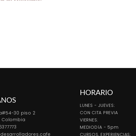
HORARIO
ANOS
LUNES - JUEVES:
CON CITA PREVIA
a#54-30 piso 2
, Colombia
VIERNES:
6377773
MEDIODíA - 5pm
esarrolladores.cafe
CURSOS, EXPERIENCIAS: