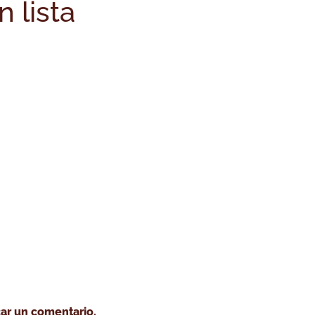
n lista
o tostar café
Cursos
Café verde
Servicio tost
ar un comentario.