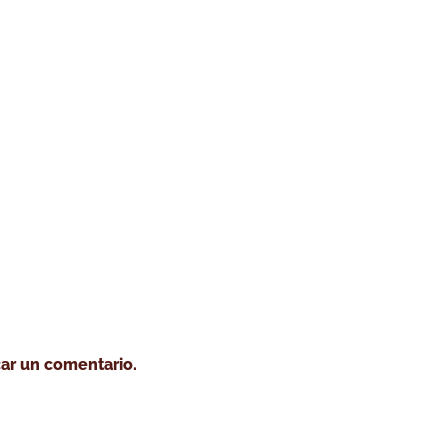
o tostar café
Cursos
Café verde
Servicio tost
ar un comentario.