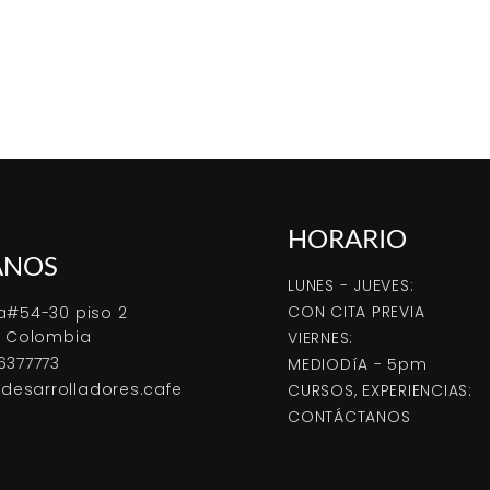
HORARIO
ANOS
LUNES - JUEVES:
CON CITA PREVIA
a#54-30 piso 2
, Colombia
VIERNES:
6377773
MEDIODíA - 5pm
esarrolladores.cafe
CURSOS, EXPERIENCIAS:
CONTÁCTANOS