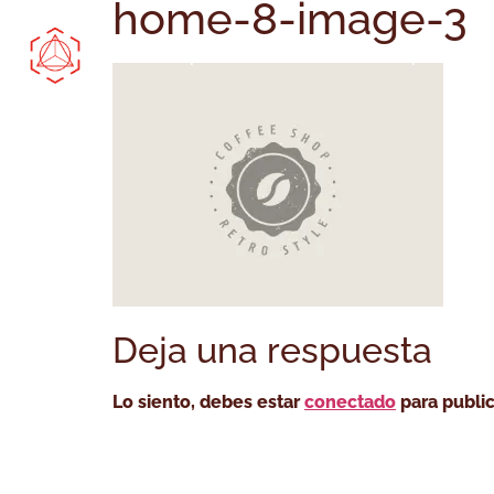
home-8-image-3
Comprar Online
Bootcamp
Cóm
Deja una respuesta
Lo siento, debes estar
conectado
para public