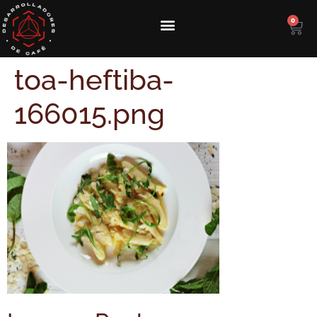
0
toa-heftiba-
166015.png