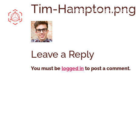
Tim-Hampton.png
Buy Colombian specialty coffee
Colombian green coffee
Leave a Reply
You must be
logged in
to post a comment.