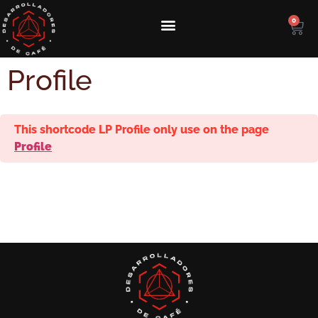
0
Profile
This shortcode LP Profile only use on the page
Profile