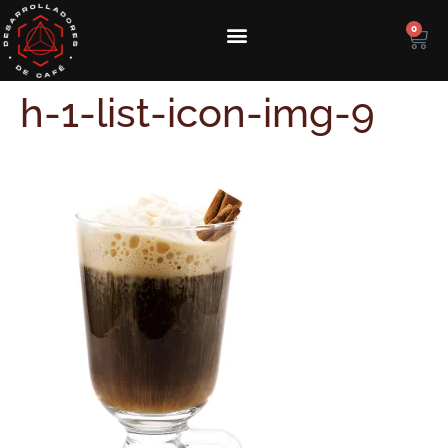
0
h-1-list-icon-img-9