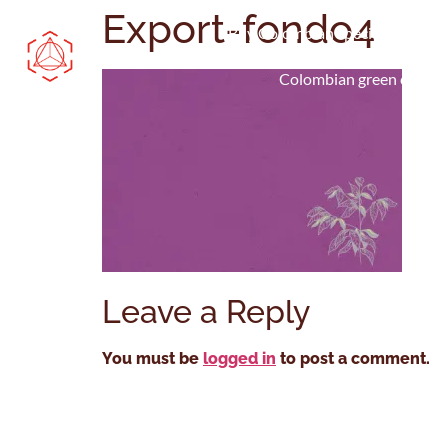
Export-fondo4
Buy Colombian specialty coffee
Colombian green coffee
Leave a Reply
You must be
logged in
to post a comment.