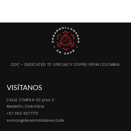
DDC – DEDICATED TO SPECIALTY COFFEE FROM COLOMBIA
VISÍTANOS
CALLE 27a#54-30 piso 2
Medellín, Colombia
+57 350 6377773
somos@desarrolladores.cafe