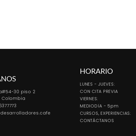
HORARIO
ANOS
LUNES - JUEVES:
CON CITA PREVIA
a#54-30 piso 2
, Colombia
VIERNES:
6377773
MEDIODíA - 5pm
esarrolladores.cafe
CURSOS, EXPERIENCIAS:
CONTÁCTANOS