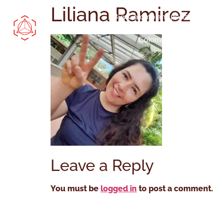
Liliana Ramirez
Buy Colombian specialty coffee
Colombian green coffee
Leave a Reply
You must be
logged in
to post a comment.