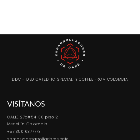
DDC – DEDICATED TO SPECIALTY COFFEE FROM COLOMBIA
VISÍTANOS
CALLE 27a#54-30 piso 2
Medellín, Colombia
+57 350 6377773
somos@desarrolladores.cafe