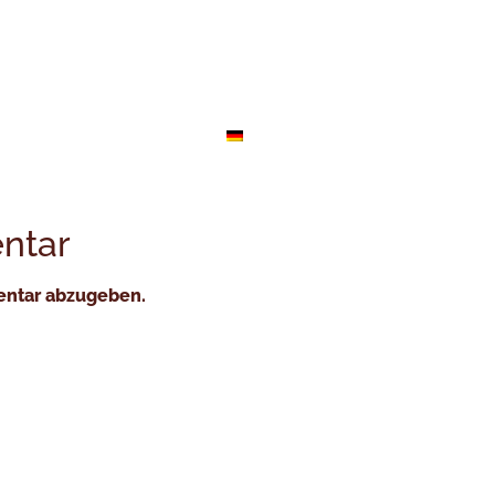
-Kaffee kaufen
Reise zum Ursprung des Kaffees in Kolum
lumbianischer grüner Kaffee
Kaffeerösterei-Auftragsservice
ntar
entar abzugeben.