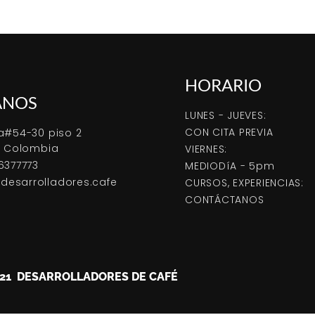
HORARIO
ANOS
LUNES - JUEVES:
CON CITA PREVIA
a#54-30 piso 2
, Colombia
VIERNES:
6377773
MEDIODíA - 5pm
esarrolladores.cafe
CURSOS, EXPERIENCIAS:
CONTÁCTANOS
021 DESARROLLADORES DE CAFÉ