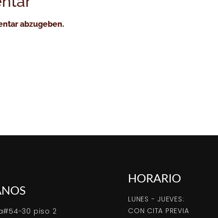
ntar
entar abzugeben.
HORARIO
ANOS
LUNES - JUEVES:
CON CITA PREVIA
a#54-30 piso 2