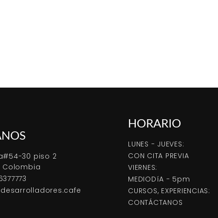
HORARIO
ANOS
LUNES - JUEVES:
CON CITA PREVIA
a#54-30 piso 2
, Colombia
VIERNES:
6377773
MEDIODíA - 5pm
esarrolladores.cafe
CURSOS, EXPERIENCIAS:
CONTÁCTANOS