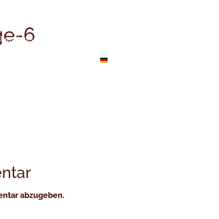
-Kaffee kaufen
Reise zum Ursprung des Kaffees in Kolum
ge-6
lumbianischer grüner Kaffee
Kaffeerösterei-Auftragsservice
ntar
entar abzugeben.