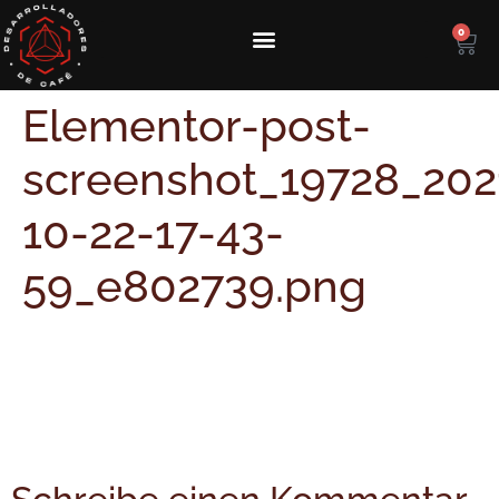
0
Kolumbianischen Spezialitäten-Kaffee kaufen
Reise zum Ursprung des Kaffees in Kolumbien
Kurs zur Verarbeitung von Spezialitätenkaffee
Elementor-post-
screenshot_19728_202
10-22-17-43-
59_e802739.png