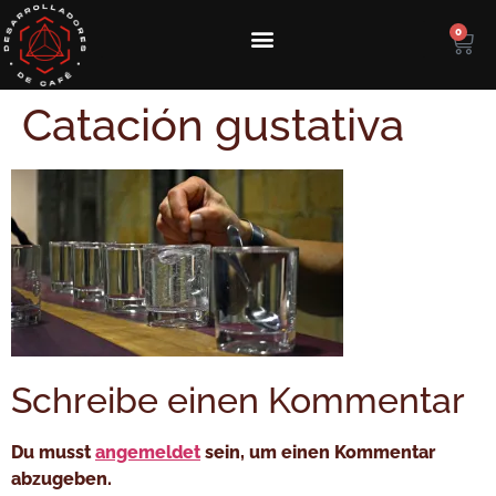
0
Kolumbianischen Spezialitäten-Kaffee kaufen
Reise zum Ursprung des Kaffees in Kolumbien
Kurs zur Verarbeitung von Spezialitätenkaffee
Catación gustativa
Schreibe einen Kommentar
Du musst
angemeldet
sein, um einen Kommentar
abzugeben.