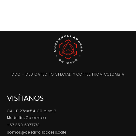
DDC – DEDICATED TO SPECIALTY COFFEE FROM COLOMBIA
VISÍTANOS
CALLE 27a#54-30 piso 2
Medellín, Colombia
+57 350 6377773
somos@desarrolladores.cafe