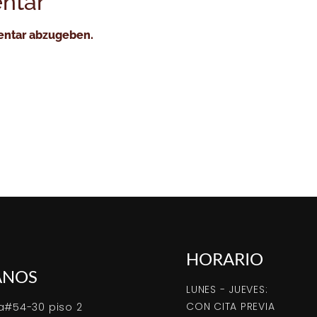
ntar
entar abzugeben.
HORARIO
ANOS
LUNES - JUEVES:
CON CITA PREVIA
a#54-30 piso 2