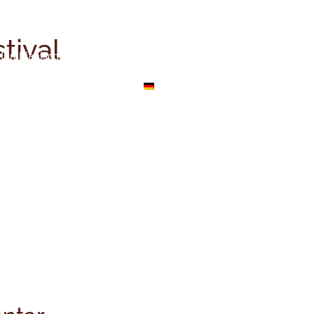
-Kaffee kaufen
Reise zum Ursprung des Kaffees in Kolum
tival
lumbianischer grüner Kaffee
Kaffeerösterei-Auftragsservice