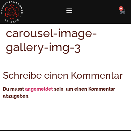
0
Kolumbianischen Spezialitäten-Kaffee kaufen
Reise zum Ursprung des Kaffees in Kolumbien
Kurs zur Verarbeitung von Spezialitätenkaffee
carousel-image-
gallery-img-3
Schreibe einen Kommentar
Du musst
angemeldet
sein, um einen Kommentar
abzugeben.