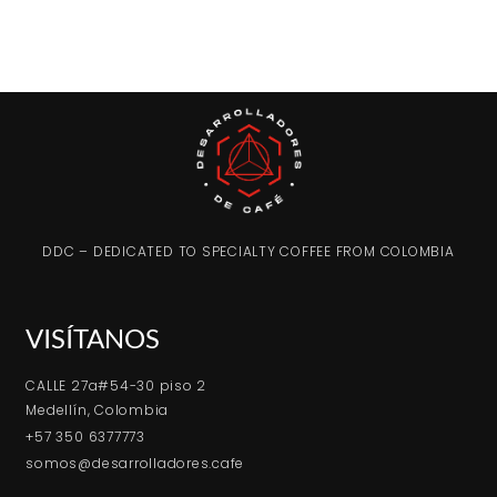
DDC – DEDICATED TO SPECIALTY COFFEE FROM COLOMBIA
VISÍTANOS
CALLE 27a#54-30 piso 2
Medellín, Colombia
+57 350 6377773
somos@desarrolladores.cafe