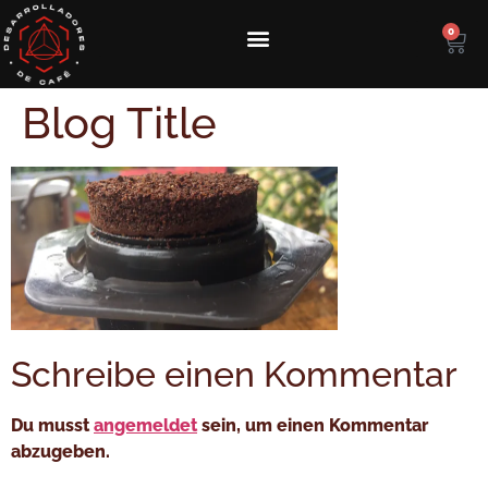
0
Kolumbianischen Spezialitäten-Kaffee kaufen
Reise zum Ursprung des Kaffees in Kolumbien
Kurs zur Verarbeitung von Spezialitätenkaffee
Blog Title
Schreibe einen Kommentar
Du musst
angemeldet
sein, um einen Kommentar
abzugeben.