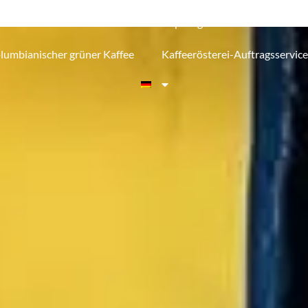
-Kaffee kaufen
Reise zum Ursprung des Kaffees in Kolum
lumbianischer grüner Kaffee
Kaffeerösterei-Auftragsservice