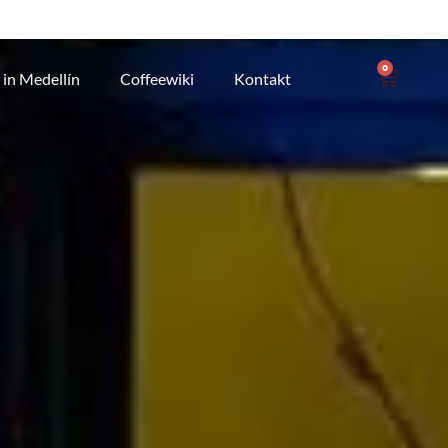
bien
Wie man Kaffee röstet
0
 in Medellín
Coffeewiki
Kontakt