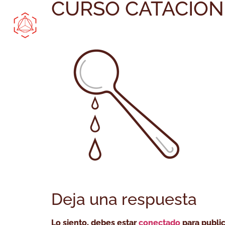
CURSO CATACIÓN
Comprar Online
Bootcamp
Cóm
Deja una respuesta
Lo siento, debes estar
conectado
para public