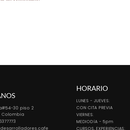
HORARIO
ANOS
LUNES - JUEVES:
CON CITA PREVIA
a#54-30 piso 2
, Colombia
VIERNES:
6377773
MEDIODíA - 5pm
esarrolladores.cafe
CURSOS, EXPERIENCIAS: