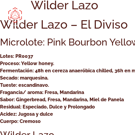
Wilder Lazo
Comprar Online
Bootcamp
Cóm
Wilder Lazo – El Diviso
Microlote: Pink Bourbon Yell
Lotes: PR0037
Proceso: Yellow honey.
Fermentación: 48h en cereza anaeróbica chilled, 36h en m
Secado: marquesina.
Tueste: escandinavo.
Fragancia/ aroma: Fresa, Mandarina
Sabor: Gingerbread, Fresa, Mandarina, Miel de Panela
Residual: Especiado, Dulce y Prolongado
Acidez: Jugosa y dulce
Cuerpo: Cremoso
Wilder Lazo