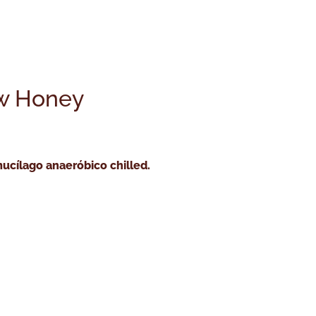
o tostar café
Cursos
Café verde
Servicio tost
ow Honey
ucílago anaeróbico chilled.