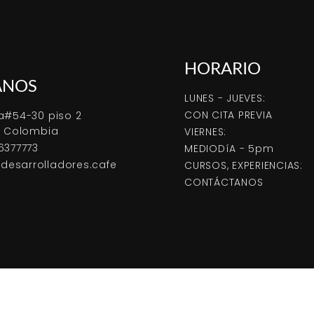
HORARIO
ANOS
LUNES - JUEVES:
CON CITA PREVIA
a#54-30 piso 2
, Colombia
VIERNES:
6377773
MEDIODíA - 5pm
esarrolladores.cafe
CURSOS, EXPERIENCIAS:
CONTÁCTANOS
021 DESARROLLADORES DE CAFÉ