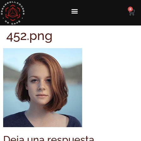
0
452.png
Deja una respuesta